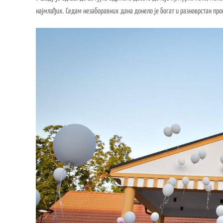
најмлађих. Седам незаборавних дана донело је богат и разноврстан прог