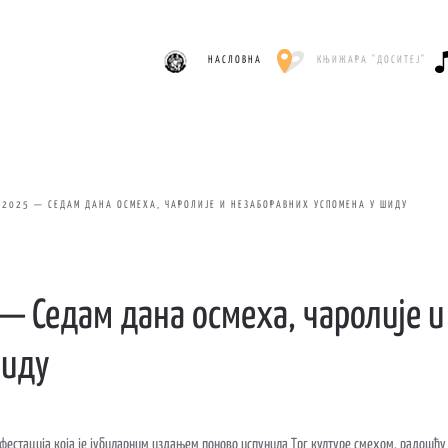
НАСЛОВНА
КЊИЖАРА "ДОСИТЕЈ"
 2025 — СЕДАМ ДАНА ОСМЕХА, ЧАРОЛИЈЕ И НЕЗАБОРАВНИХ УСПОМЕНА У ШИДУ
— Седам дана осмеха, чаролије и
Шиду
нифестација која је јубиларним издањем поново испунила Трг културе смехом, радошћ