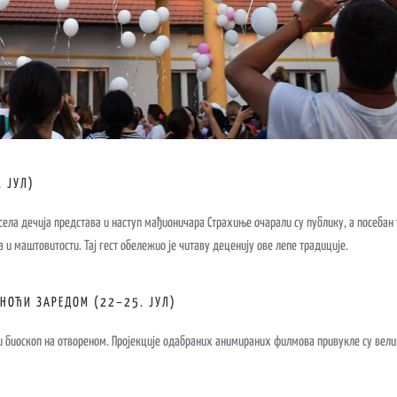
 ЈУЛ)
есела дечија представа и наступ мађионичара Страхиње очарали су публику, а посебан
 и маштовитости. Тај гест обележио је читаву деценију ове лепе традиције.
НОЋИ ЗАРЕДОМ (22–25. ЈУЛ)
тњи биоскоп на отвореном. Пројекције одабраних анимираних филмова привукле су вел