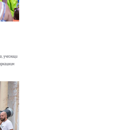
ма, учесници
шаркашким