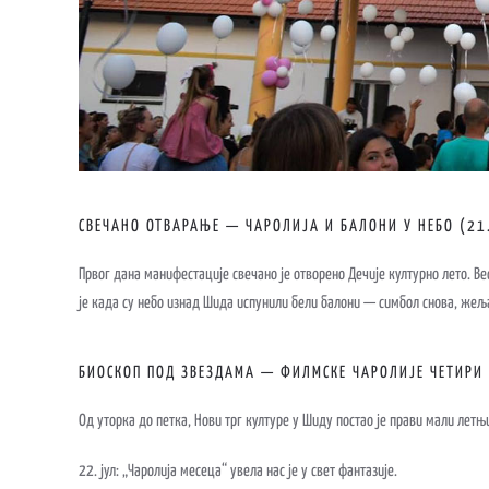
СВЕЧАНО ОТВАРАЊЕ — ЧАРОЛИЈА И БАЛОНИ У НЕБО (21.
Првог дана манифестације свечано је отворено Дечије културно лето. В
је када су небо изнад Шида испунили бели балони — симбол снова, жеља
БИОСКОП ПОД ЗВЕЗДАМА — ФИЛМСКЕ ЧАРОЛИЈЕ ЧЕТИРИ 
Од уторка до петка, Нови трг културе у Шиду постао је прави мали ле
22. јул: „Чаролија месеца“ увела нас је у свет фантазије.