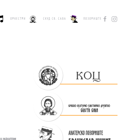
ОРКЕСТРИ
СКУД СВ. САВА
ПОЗОРИШТЕ
у и маштом