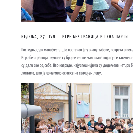
НЕДЕЉА, 27. ЈУЛ — ИГРЕ БЕЗ ГРАНИЦА И ПЕНА ПАРТИ
Последњи дан манифестације протекао је у знаку забаве, покрета и вес
Игре без граница окупиле су бројне екипе малишана који су се такмичил
су дали све од себе. Као награде, најуспешнијима су додељена четир
лоптама, што је измамило осмехе на свачијем лицу.