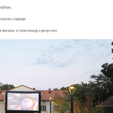
 публику.
атељства и чаролије.
а програма, уз топле емоције и дечији смех.