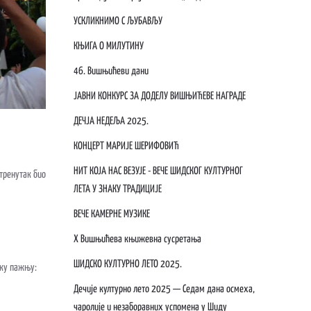
УСКЛИКНИМО С ЉУБАВЉУ
КЊИГА О МИЛУТИНУ
46. Вишњићеви дани
ЈАВНИ КОНКУРС ЗА ДОДЕЛУ ВИШЊИЋЕВЕ НАГРАДЕ
ДЕЧЈА НЕДЕЉА 2025.
КОНЦЕРТ МАРИЈЕ ШЕРИФОВИЋ
НИТ КОЈА НАС ВЕЗУЈЕ - ВЕЧЕ ШИДСКОГ КУЛТУРНОГ
 тренутак био
ЛЕТА У ЗНАКУ ТРАДИЦИЈЕ
ВЕЧЕ КАМЕРНЕ МУЗИКЕ
X Вишњићева књижевна сусретања
ШИДСКО КУЛТУРНО ЛЕТО 2025.
ику пажњу:
Дечије културно лето 2025 — Седам дана осмеха,
чаролије и незаборавних успомена у Шиду