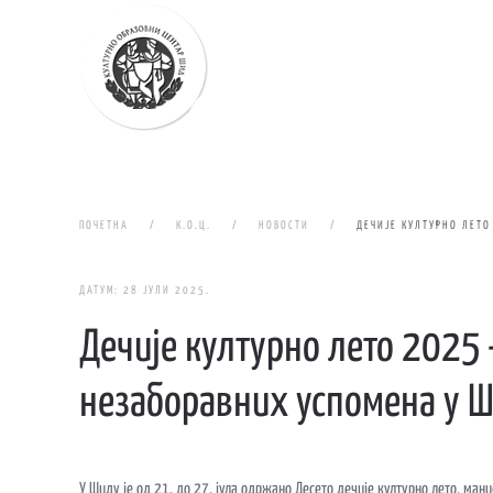
Skip to main content
ПОЧЕТНА
К.О.Ц.
НОВОСТИ
ДЕЧИЈЕ КУЛТУРНО ЛЕТО
ДАТУМ:
28 ЈУЛИ 2025
.
Дечије културно лето 2025 
незаборавних успомена у 
У Шиду је од 21. до 27. јула одржано Десето дечије културно лето, ма