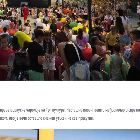
праве циркуске чаролије на Трг културе. Несташни кловн, вешти мађионичар и спретн
ком, ово је вече оставило снажан утисак на све присутне.