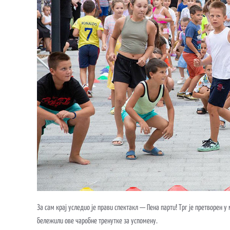
За сам крај уследио је прави спектакл — Пена парти! Трг је претворен 
бележили ове чаробне тренутке за успомену.