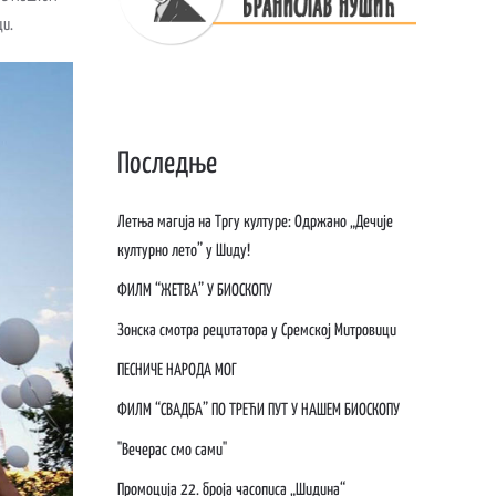
ци.
Последње
Летња магија на Тргу културе: Одржано „Дечије
културно лето” у Шиду!
ФИЛМ “ЖЕТВА” У БИОСКОПУ
Зонска смотра рецитатора у Сремској Митровици
ПЕСНИЧЕ НАРОДА МОГ
ФИЛМ “СВАДБА” ПО ТРЕЋИ ПУТ У НАШЕМ БИОСКОПУ
"Вечерас смо сами"
Промоција 22. броја часописа „Шидина“