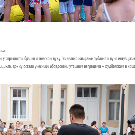
еља.
и у спретности, брзини и тимском духу. Уз велико навијање публике и пуно ентузијаз
и бицикла, док су остали учесници обрадовани утешним наградама – фудбалским и ко