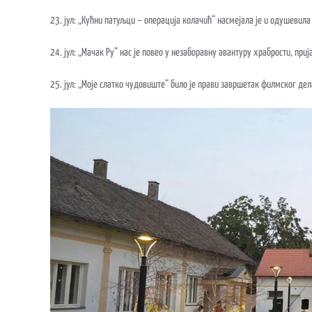
23. јул: „Кућни патуљци – операција колачић“ насмејала је и одушевила
24. јул: „Мачак Ру“ нас је повео у незаборавну авантуру храбрости, приј
25. јул: „Моје слатко чудовиште“ било је прави завршетак филмског дел