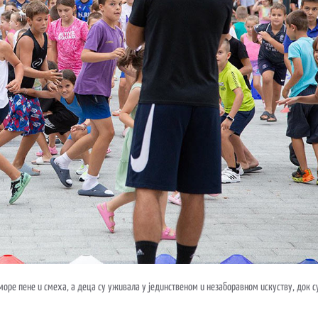
у море пене и смеха, а деца су уживала у јединственом и незаборавном искуству, док 