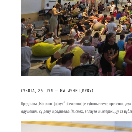
СУБОТА, 26. ЈУЛ — МАГИЧНИ ЦИРКУС
Представа „Магични Циркус“ обележила је суботње вече, преневши дух 
одушевили су децу и родитеље. Уз смех, аплаузе и интеракцију са публи